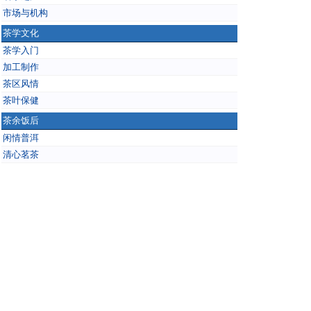
市场与机构
茶学文化
茶学入门
加工制作
茶区风情
茶叶保健
茶余饭后
闲情普洱
清心茗茶
壶里乾坤
站务处
公告
新人签到处
商家合作
今日0
会员57
在线325
|
|
茶帮网
Powered by
Discuz!
X2
首页
标准版
精简版
电脑版
|
|
|