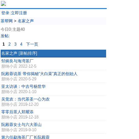
登录
立即注册
|
茶帮网
>
名家之声
今日0
主题40
|
发帖
|
1
2
3
4
下一页
名家之声
[新帖排序]
邹炳良与海湾茶厂
朋纳小店
2022-12-5
阮殿蓉说茶 带你揭秘“大白菜”真正的创始人
朋纳小店
2020-5-29
亚太访谈：中吉号杨世华
朋纳小店
2020-1-10
吴觉农：当代茶圣一心为农
朋纳小店
2019-12-20
零零后茶人郑耀添
朋纳小店
2019-12-18
阮殿蓉女士与六大茶山
朋纳小店
2019-9-10
第六任勐海茶厂厂长阮殿蓉