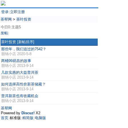
登录
立即注册
|
茶帮网
>
茶叶投资
今日0
主题5
|
发帖
|
茶叶投资
[新帖排序]
那些年，我们追过的7542？
朋纳小店
2020-5-8
两桶99易昌的故事
朋纳小店
2013-9-14
几款实惠的大益普洱茶
朋纳小店
2013-9-14
如何选择高性价新茶储藏？
朋纳小店
2013-9-14
普洱新茶也有收藏机会
朋纳小店
2013-9-14
茶帮网
Powered by
Discuz!
X2
首页
标准版
精简版
电脑版
|
|
|