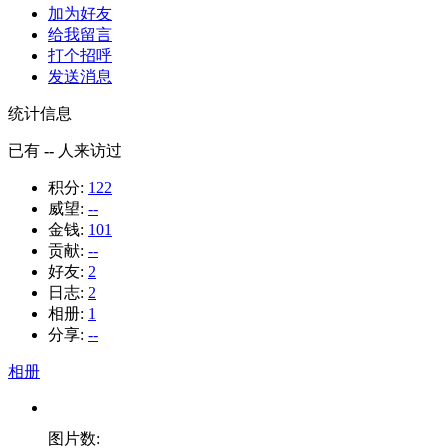
加为好友
给我留言
打个招呼
发送消息
统计信息
已有
--
人来访过
积分:
122
威望:
--
金钱:
101
贡献:
--
好友:
2
日志:
2
相册:
1
分享:
--
相册
图片数: