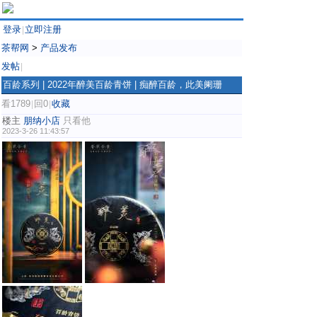
登录
立即注册
|
茶帮网
>
产品发布
发帖
|
百龄系列 | 2022年醉美百龄青饼 | 痴醉百龄，此美阑珊
看1789
回0
收藏
|
|
楼主
朋纳小店
只看他
2023-3-26 11:43:57